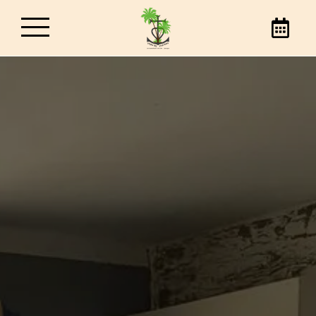
Hotel Les Palmiers
Prenota il tuo soggiorno a Saintes-Maries-de-
la-Mer, al miglior prezzo, direttamente
attraverso il nostro sito web o per telefono.
Contattaci per scoprire tutto sul nostro hotel
a Saintes-Maries-de-la-Mer.