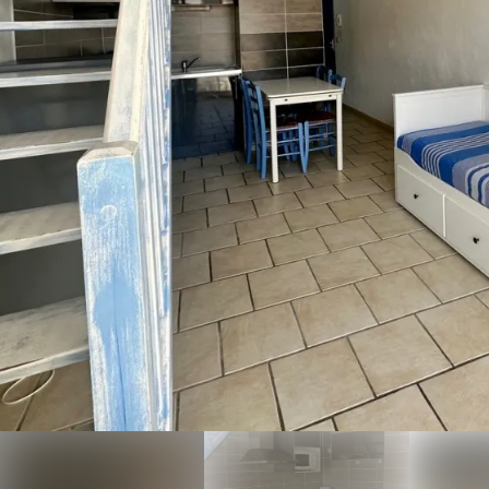
Réservez votre séjour aux
Saintes-Maries-de-la-Mer, au
meilleur prix, en passant
directement par notre site
internet ou par téléphone.
Contactez-nous pour tout
connaître de notre hôtel aux
Saintes-Maries-de-la-Mer.