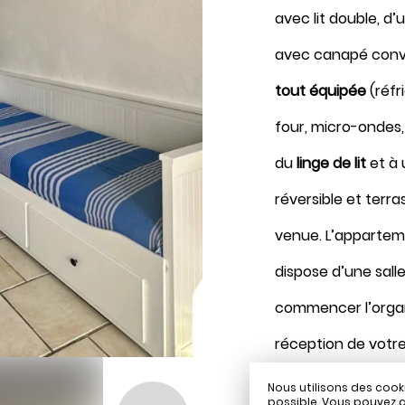
avec lit double, d’
Août 2026
avec canapé conve
tout équipée
(réfr
four, micro-ondes, 
Réserver
du
linge de lit
et à
réversible et terr
venue. L’appartem
dispose d’une sall
commencer l’organi
réception de votr
Nous utilisons des cook
Max 5 adultes e
possible. Vous pouvez c