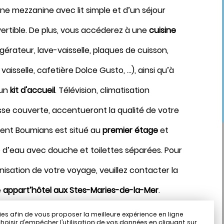
une mezzanine avec lit simple et d’un séjour
Août 2026
rtible. De plus, vous accéderez à une
cuisine
igérateur, lave-vaisselle, plaques de cuisson,
vaisselle, cafetière Dolce Gusto, …), ainsi qu’à
 un
kit d'accueil
. Télévision, climatisation
asse couverte, accentueront la qualité de votre
ent Boumians est situé au
premier étage
et
e d’eau avec douche et toilettes séparées. Pour
sation de votre voyage, veuillez contacter la
e
appart’hôtel aux Stes-Maries-de-la-Mer
.
ies afin de vous proposer la meilleure expérience en ligne
t 2
Buanderie commune et
hoisir d’empêcher l’utilisation de vos données en cliquant sur