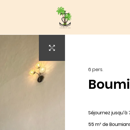
tel-palmiers.fr
6 pers.
Boumi
Arrivée
Séjournez jusqu’à 
7
55 m² de Boumians